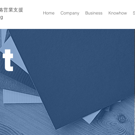
略営業支援
Home
Company
Business
Knowhow
ng
t