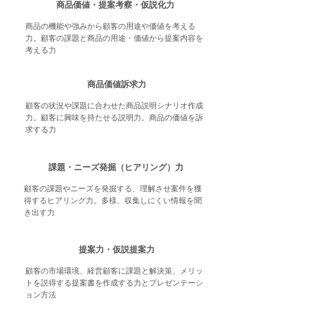
商品価値・提案考察・仮説化力
商品の機能や強みから顧客の用途や価値を考える
力。顧客の課題と商品の用途・価値から提案内容を
考える力
商品価値訴求力
顧客の状況や課題に合わせた商品説明シナリオ作成
力。顧客に興味を持たせる説明力。商品の価値を訴
求する力
課題・ニーズ発掘（ヒアリング）力
顧客の課題やニーズを発掘する、理解させ案件を獲
得するヒアリング力。多様、収集しにくい情報を聞
き出す力
提案力・仮説提案力
顧客の市場環境、経営顧客に課題と解決策、メリッ
トを説得する提案書を作成する力とプレゼンテーシ
ョン方法