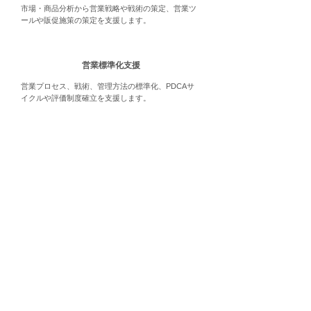
市場・商品分析から営業戦略や戦術の策定、営業ツ
ールや販促施策の策定を支援します。
営業標準化支援
営業プロセス、戦術、管理方法の標準化、PDCAサ
イクルや評価制度確立を支援します。
営業改革支援
営業戦略や営業社員・体制分析から強化・改革の企
画や推進方法を策定し支援します。
​営業コンサルティングサービス
営業戦略や営業手法のノウハウ、提案書や案件管理
テンプレート、スキルマップや研修、実践指導など
当社の資産を活用し貴社に最適なコンサルティング
をご提供します。
詳細