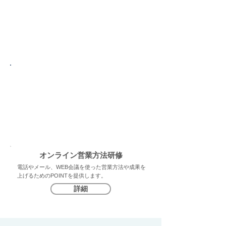
受講者が会議室や自宅、事業所に分かれてパソコン
で受講できる講師の実践指導つき営業研修。
詳細
オンデマンド営業研修
案件獲得、提案、決裁者の説得…営業は個人のスキ
ルで成果を上げる仕事。社内で営業教育を促進する
環境を提供します。
詳細
​オンライン営業方法研修
電話やメール、WEB会議を使った営業方法や成果を
上げるためのPOINTを提供します。
詳細