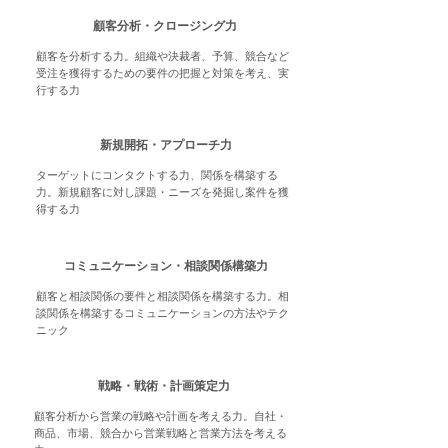
顧客分析・クロージング力
顧客を分析する力。組織や決裁者、予算、競合など
受注を獲得するための要件の把握と対策を考え、実
行する力
新規開拓・アプローチ力
ターゲットにコンタクトする力、関係を構築する
力。新規顧客に対し課題・ニーズを発掘し案件を獲
得する力
コミュニケーション・相談関係構築力
顧客と相談関係の要件と相談関係を構築する力。相
談関係を構築するコミュニケーションの方法やテク
ニック
戦略・戦術・計画策定力
顧客分析から営業の戦略や計画を考える力。自社・
商品、市場、競合から営業戦略と営業方法を考える