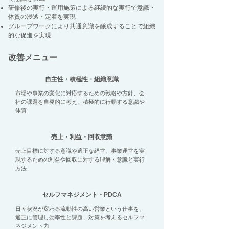
研修後の実行・運用施策による継続的な実行で意識・
体質の浸透・定着を実現
グループワークにより共通意識を醸成することで組織
的な促進を実現
改善メニュー
自主性・積極性・組織意識
市場や事業の変化に対応するための戦略や方針、会
社の課題を自発的に考え、積極的に行動する意識や
体質
​売上・利益・回収意識
売上目標に対する意識や適正な経営、事業運営を実
現するための利益や回収に対する理解・意識と実行
方法
セルフマネジメント・PDCA
日々状況が変わる流動性の高い営業という仕事を、
適正に管理し効率性と課題、対策を考えるセルフマ
ネジメント力