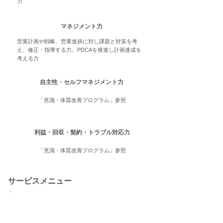
力
マネジメント力
営業計画や戦略、営業進捗に対し課題と対策を考
え、修正・指導する力。PDCAを推進し計画達成を
考える力
自主性・セルフマネジメント力
「意識・体質改善プログラム」参照
利益・回収・契約・トラブル対応力
「意識・体質改善プログラム」参照
サービスメニュー
企業内営業研修
​貴社の営業課題とご要望に合わせて研修内容や方法