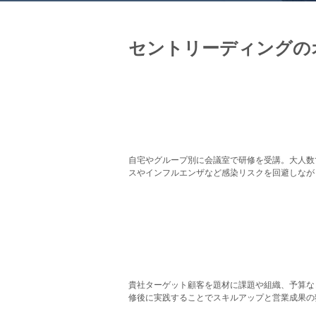
セントリーディングの
少人数ごとの受講・グ
新型コロナウイルス
自宅やグループ別に会議室で研修を受講。大人数
スやインフルエンザなど感染リスクを回避しなが
営業成果を実
ターゲット顧客に対
貴社ターゲット顧客を題材に課題や組織、予算な
修後に実践することでスキルアップと営業成果の