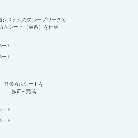
議システムのグループワークで
方法シート（実習）を作成
シート
ト
シート
営業方法シートを
修正～完成
シート
ト
シート