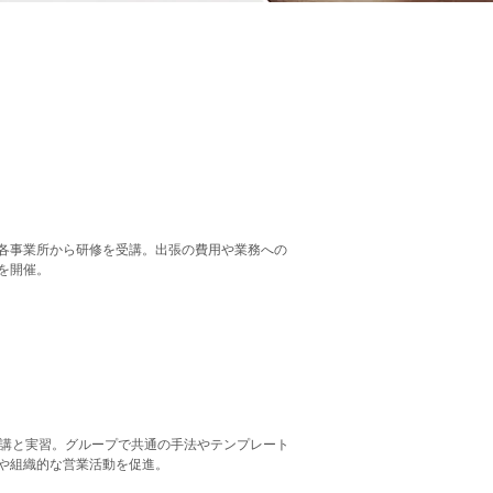
・各事業所に対し
なしで研修を開催
各事業所から研修を受講。出張の費用や業務への
を開催。
織で促進できる
ームとグループワーク
受講と実習。グループで共通の手法やテンプレート
や組織的な営業活動を促進。