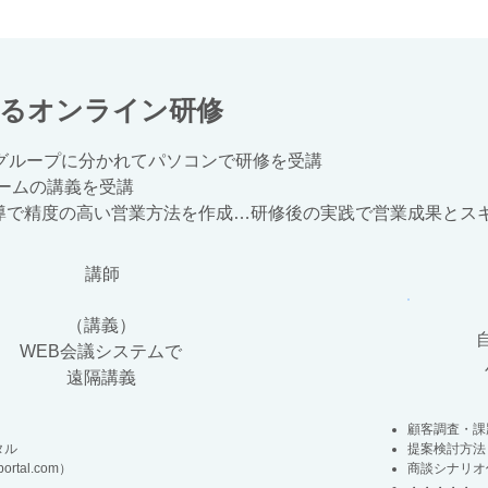
よるオンライン研修
グループに分かれてパソコンで研修を受講
ームの講義を受講
導で精度の高い営業方法を作成…研修後の実践で営業成果とス
​講師
（講義）
WEB会議システムで
遠隔講義
顧客調査・課
タル
提案検討方法
portal.com）
商談シナリオ