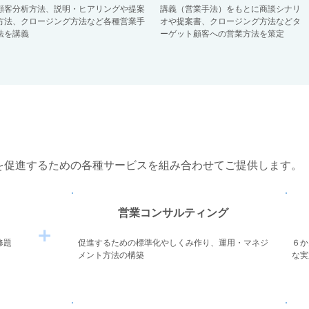
顧客分析方法、説明・ヒアリングや提案
講義（営業手法）をもとに商談シナリ
方法、クロージング方法など各種営業手
オや提案書、クロージング方法などタ
法を講義
ーゲット顧客への営業方法を策定
を促進するための各種サービスを組み合わせてご提供します。
営業コンサルティング
＋
修題
促進するための標準化やしくみ作り、運用・マネジ
６か
メント方法の構築
な実