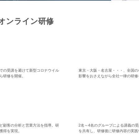
オンライン研修
ループワークで
全国
感染症対策
出張
での受講を避けて新型コロナウイル
東京・大阪・名古屋・・・、全国の
ら研修を開催。
影響をおさえながら全社一律の研修
現する
組
する実践指導
手法・フレ
ど顧客の分析と営業方法を指導。研
2名～4名のグループによる講義の
獲得を実現。
を共有し、研修後に研修内容の実践