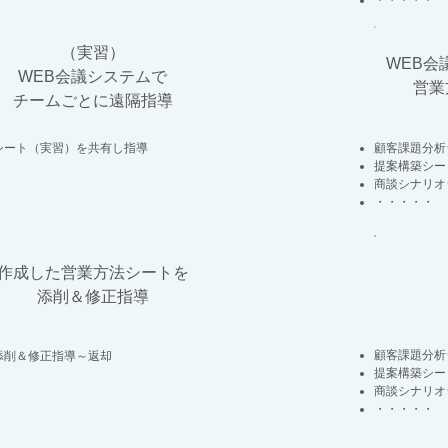
・・・・・
（実習）
WEB会
WEB会議システムで
営業
チームごとに遠隔指導
シート（実習）を共有し指導
顧客課題分析
提案構築シー
商談シナリオ
・・・・・
作成した営業方法シートを
添削＆修正指導
顧客課題分析
添削＆修正指導～返却
提案構築シー
商談シナリオ
・・・・・