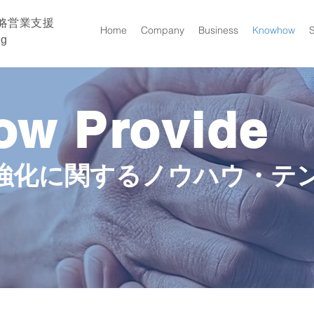
略営業支援
Home
Company
Business
Knowhow
ng
w Provide
強化に関するノウハウ・テ