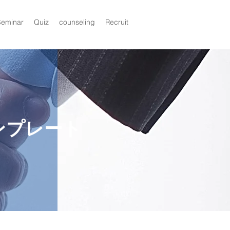
Seminar
Quiz
counseling
Recruit
ンプレート