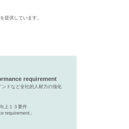
を提供しています。
ormance requirement
インドなど全社的人材力の強化
向上１３要件
ce requirement」