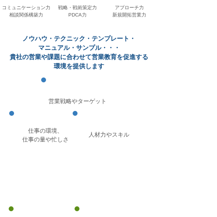
コミュニケーション力
戦略・戦術策定力
アプローチ力
​相談関係構築力
​PDCA力
​新規開拓営業力
ノウハウ・テクニック・テンプレート・
マニュアル・サンプル・・・
貴社の営業や課題に合わせて営業教育を促進する
環境を提供します
営業戦略やターゲット
仕事の環境、
​人材力やスキル
仕事の量や忙しさ