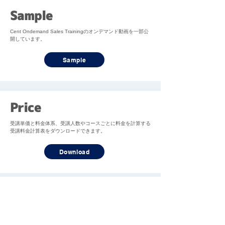
Sample
Cent Ondemand Sales Trainingのオンデマンド動画を一部公
開しています。
Sample
Price
受講単価と料金体系、受講人数やコースごとに料金を計算する
受講料金計算表をダウンロードできます。
Download
How to
Cent Ondemand Sales Trainingをより効果的に利用し営業強
化を進める方法を紹介しています。