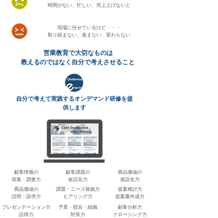
時間がない、忙しい、売上上げないと
現場に任せているけど・・・
取り組まない、進まない、変わらない
​営業教育で大切なものは
教えるのではなく自分で考えさせること
自分で考えて実践するオンデマンド研修を提
供します
​顧客情報の
​顧客課題の
​商品価値の
収集・調査力
仮説化力
仮説化力
​商品価値の
課題・ニーズ発掘力
提案検討力
説明・訴求力
​ヒアリング力
​提案書作成力
プレゼンテーション力
予算・競合・組織
顧客分析力
​説得力
​対策力
​クロージング力