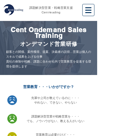
課題解決型営業・戦略営業支援
Cent-leading
Cent Ondemand Sales
Training
オンデマンド営業研修
顧客との関係、案件獲得、提案、決裁者の説得…営業は個人の
スキルで成果を上げる仕事
貴社の体制や戦略、課題に合わせ社内で営業教育を促進する環
境を提供します
​営業教育・・・いかがですか？
先輩や上司が教えているのに・・・
やれない、できない、やらない
課題解決型営業や戦略営業を・・・
でも、ノウハウがない、教える人がいない
営業教育は必要だけど・・・