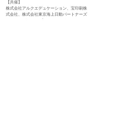
【共催】
株式会社アルクエデュケーション、宝印刷株
式会社、株式会社東京海上日動パートナーズ
TOKIO、パーソルプロセス＆テクノロジー
株式会社
【時間】
WEBセミナーログイン：15：15～
続きを読む >>
＞ 企業情報
＞ 事業内容
＞ セミナー情報
＞ 新着情報
＞ 個人情報保護方針
＞ お問合せ
​（C） Cent leading inc.