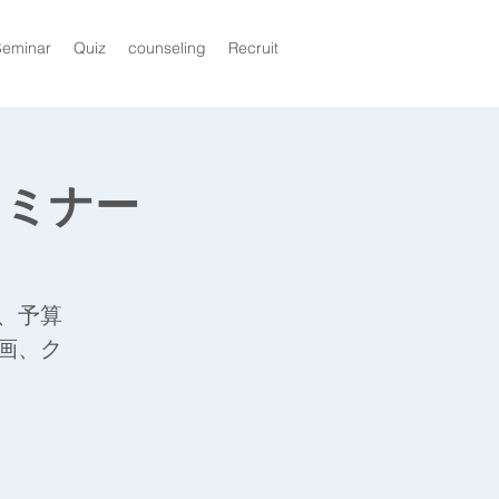
Seminar
Quiz
counseling
Recruit
セミナー
、予算
画、ク