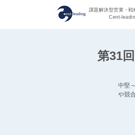
課題解決型営業・戦
Cent-leadi
第31
中堅
や競