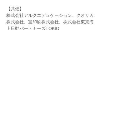
【共催】
株式会社アルクエデュケーション、クオリカ
株式会社、宝印刷株式会社、株式会社東京海
上日動パートナーズTOKIO
【時間】
WEBセミナーログイン：15：15～
続きを読む >>
＞ 企業情報
＞ 事業内容
＞ セミナー情報
＞ 新着情報
＞ 個人情報保護方針
＞ お問合せ