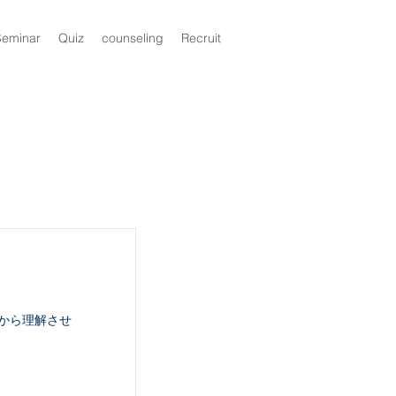
Seminar
Quiz
counseling
Recruit
から理解させ