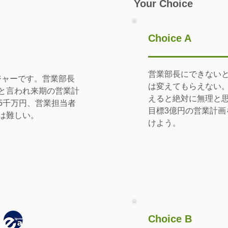
Your Choice
Choice A
営業部長にできない
ジャーです。営業部長
は変えてもらえない
と言われ来期の営業計
えると絶対に無理と
5千万円、営業担当者
目標3億円の営業計
は難しい。
けよう。
Choice B