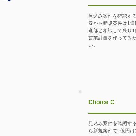
見込み案件を確認す
況から新規案件は1
進部と相談して残り
営業計画を作ってみ
い。
Choice C
見込み案件を確認す
ら新規案件で1億円