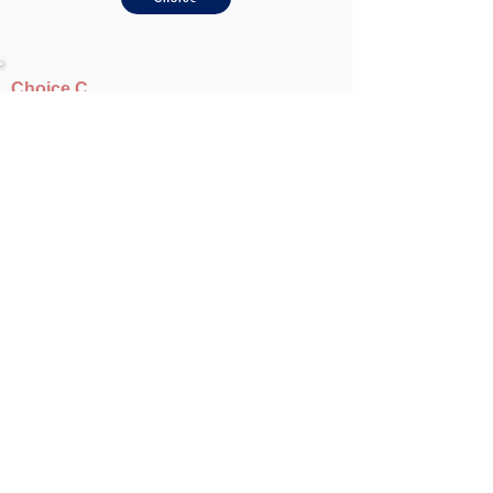
Choice C
お客さんは新商品の提案に力を入れているだろう。た
だ、センサーカメラは顧客の業界によって提案が異なる
ので指導も大変だろう。メールの件名に「貴社「SSC-
2025」の提案に対する指導力強化の件」と書いて送ろ
う。
Choice
営業のクイズ トップに戻る
解説とケーススタディは
「営業メールの件名とテレアポの用件」