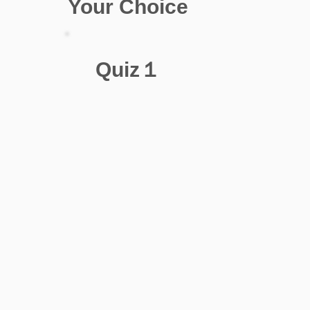
Your Choice
Quiz１