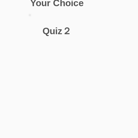
Your Choice
Quiz２