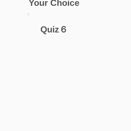
Your Choice
Quiz６