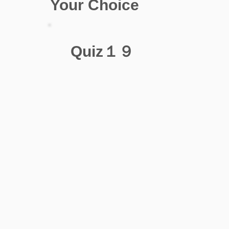
Your Choice
Quiz１９