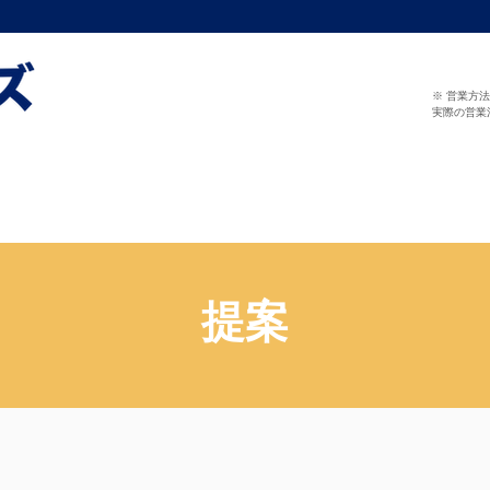
※ 営業方
実際の営業
提案