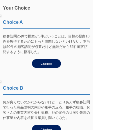
Your Choice
Choice A
顧客訪問25件で提案が5件ということは、目標の提案10
件を獲得するためにもっと訪問しないといけない。本当
は50件の顧客訪問が必要だけど無理だから35件顧客訪
問するように指導した。
Choice
Choice B
何が良くないのかわからないけど、とりあえず顧客訪問
で行った商品説明の内容や相手の反応、相手の役職、お
客さんの事業内容や会社規模、他の案件の状況や先週の
仕事量や内容を根掘り葉掘り聞いてみた。
Choice