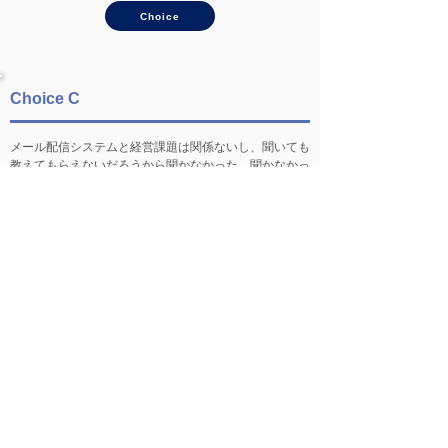
Choice
Choice C
メール配信システムと経営課題は関係ないし、聞いても
教えてもらえないだろうから聞かなかった。聞かなかっ
たって言うと上司に怒られるから、会社に戻り「聞いた
んですけど教えてもらえませんでした」と報告した。
Choice
営業のクイズ トップに戻る
解説とケーススタディは
「経営課題や戦略情報の使い方」