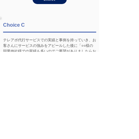
Choice C
テレアポ代行サービスでの実績と事例を持っていき、お
客さんにサービスの強みをアピールした後に「○○様の
同業他社様での実績も多いのでご要望がありましたらお
っしゃってください」と伝えた。
Choice
営業のクイズ トップに戻る
解説とケーススタディは
「相談関係の５つの要件」
Copyright Cent-leading inc.