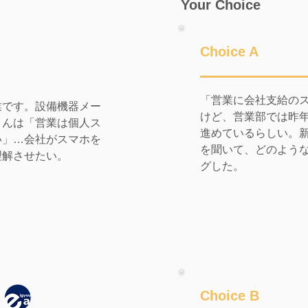
Your Choice
Choice A
「営業に会社支給の
業です。設備機器メー
けど、営業部では昨
さんは「営業は個人ス
進めているらしい。
い」…会社がスマホを
を聞いて、どのよう
理解させたい。
グした。
Choice B