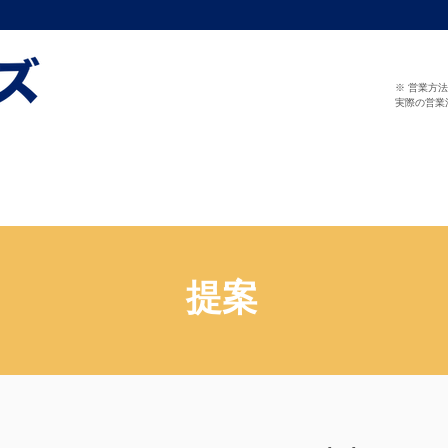
※ 営業方
実際の営業
提案