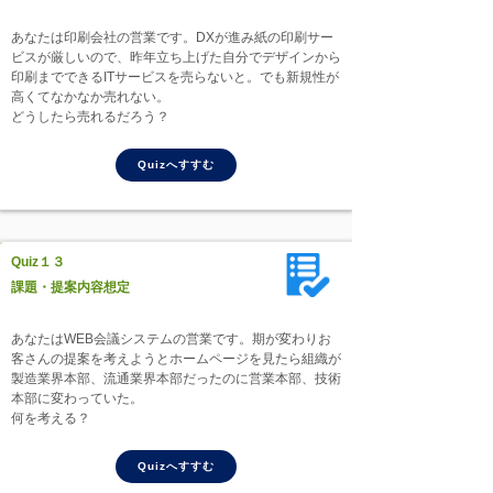
あなたは印刷会社の営業です。DXが進み紙の印刷サー
ビスが厳しいので、昨年立ち上げた自分でデザインから
印刷までできるITサービスを売らないと。でも新規性が
高くてなかなか売れない。
どうしたら売れるだろう？
Quizへすすむ
Quiz１３
課題・提案内容想定
あなたはWEB会議システムの営業です。期が変わりお
客さんの提案を考えようとホームページを見たら組織が
製造業界本部、流通業界本部だったのに営業本部、技術
本部に変わっていた。
何を考える？
Quizへすすむ