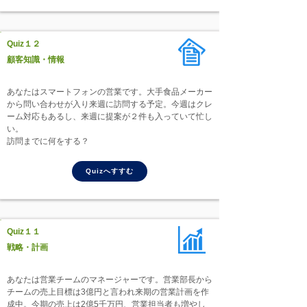
Quiz１２
顧客知識・情報
あなたはスマートフォンの営業です。大手食品メーカー
から問い合わせが入り来週に訪問する予定。今週はクレ
ーム対応もあるし、来週に提案が２件も入っていて忙し
い。
訪問までに何をする？
Quizへすすむ
Quiz１１
戦略・計画
あなたは営業チームのマネージャーです。営業部長から
チームの売上目標は3億円と言われ来期の営業計画を作
成中。今期の売上は2億5千万円、営業担当者も増やし