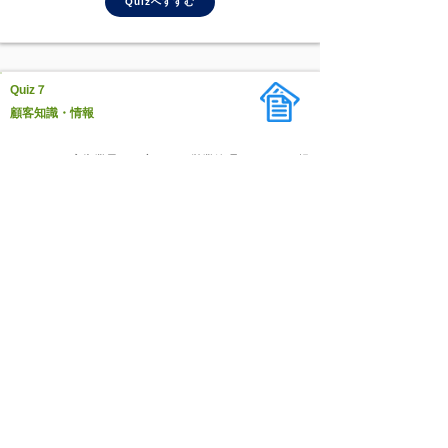
Quizへすすむ
Quiz７
顧客知識・情報
あなたは、広告業界のお客さんに営業管理システムを提
案しました。はじめは「マネージャーの指導力を強化し
ないといけない」と前向きだったのに、提案したら「予
算がないので難しい」と言われてしまった。
さあ、どうする？
Quizへすすむ
Quiz６
顧客知識・情報
あなたのお客さんは建設会社A社の人事部。営業会議で